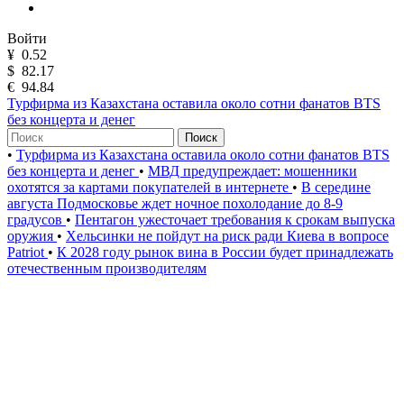
Войти
¥
0.52
$
82.17
€
94.84
Турфирма из Казахстана оставила около сотни фанатов BTS
без концерта и денег
Поиск
•
Турфирма из Казахстана оставила около сотни фанатов BTS
без концерта и денег
•
МВД предупреждает: мошенники
охотятся за картами покупателей в интернете
•
В середине
августа Подмосковье ждет ночное похолодание до 8-9
градусов
•
Пентагон ужесточает требования к срокам выпуска
оружия
•
Хельсинки не пойдут на риск ради Киева в вопросе
Patriot
•
К 2028 году рынок вина в России будет принадлежать
отечественным производителям