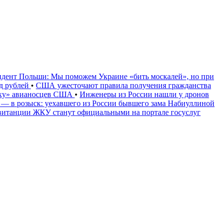
идент Польши: Мы поможем Украине «бить москалей», но при
рд рублей
•
США ужесточают правила получения гражданства
уку» авианосцев США
•
Инженеры из России нашли у дронов
 — в розыск: уехавшего из России бывшего зама Набиуллиной
витанции ЖКУ станут официальными на портале госуслуг