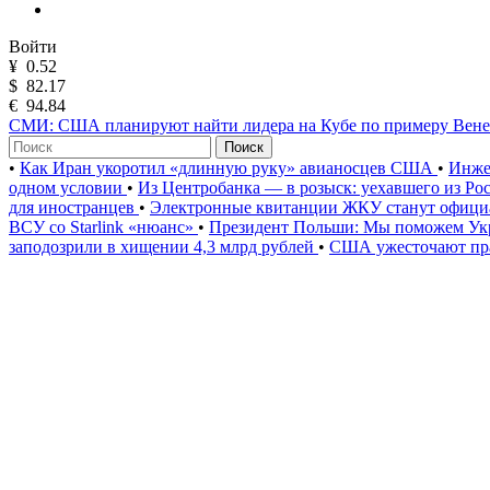
Войти
¥
0.52
$
82.17
€
94.84
СМИ: США планируют найти лидера на Кубе по примеру Вен
Поиск
•
Как Иран укоротил «длинную руку» авианосцев США
•
Инже
одном условии
•
Из Центробанка — в розыск: уехавшего из Ро
для иностранцев
•
Электронные квитанции ЖКУ станут официа
ВСУ со Starlink «нюанс»
•
Президент Польши: Мы поможем Укр
заподозрили в хищении 4,3 млрд рублей
•
США ужесточают пра