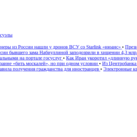
есуэлы
неры из России нашли у дронов ВСУ со Starlink «нюанс»
•
През
ссии бывшего зама Набиуллиной заподозрили в хищении 4,3 мл
льными на портале госуслуг
•
Как Иран укоротил «длинную р
аине «бить москалей», но при одном условии
•
Из Центробанка
вила получения гражданства для иностранцев
•
Электронные к