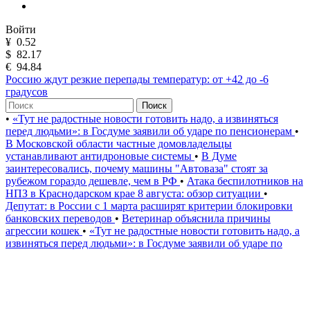
Войти
¥
0.52
$
82.17
€
94.84
Россию ждут резкие перепады температур: от +42 до -6
градусов
Поиск
•
«Тут не радостные новости готовить надо, а извиняться
перед людьми»: в Госдуме заявили об ударе по пенсионерам
•
В Московской области частные домовладельцы
устанавливают антидроновые системы
•
В Думе
заинтересовались, почему машины "Автоваза" стоят за
рубежом гораздо дешевле, чем в РФ
•
Атака беспилотников на
НПЗ в Краснодарском крае 8 августа: обзор ситуации
•
Депутат: в России с 1 марта расширят критерии блокировки
банковских переводов
•
Ветеринар объяснила причины
агрессии кошек
•
«Тут не радостные новости готовить надо, а
извиняться перед людьми»: в Госдуме заявили об ударе по