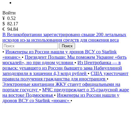
Войти
¥
0.52
$
82.17
€
94.84
В Великобритании зарегистрировано свыше 200 летальных
исходов из-за использования средств для снижения веса
Поиск
•
Инженеры из России нашли у дронов ВСУ со Starlink
«нюанс»
•
Президент Польши: Мы поможем Украине «бить
москалей», но при одном условии
•
Из Центробанка — в
розыск: уехавшего из России бывшего зама Набиуллиной
заподозрили в хищении 4,3 млрд рублей
•
США ужесточают
правила получения гражданства для иностранцев
•
Электронные квитанции ЖКУ станут официальными на
портале госуслуг
•
МЧС предупреждает о 35-градусной жаре
на востоке Подмосковья
•
Инженеры из России нашли у
дронов ВСУ со Starlink «нюанс»
•