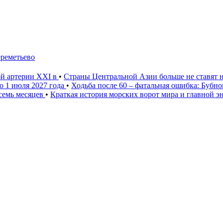
ереметьево
ой артерии XXI в
•
Страны Центральной Азии больше не ставят 
о 1 июля 2027 года
•
Ходьба после 60 – фатальная ошибка: Бубн
 семь месяцев
•
Краткая история морских ворот мира и главной э