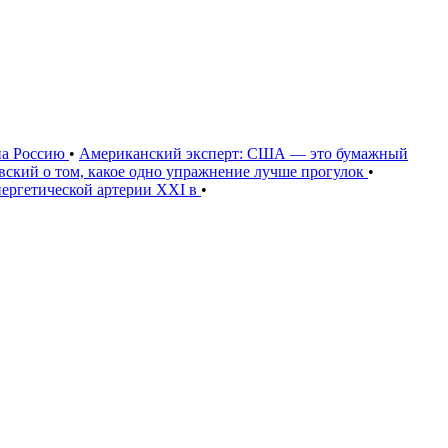
на Россию
•
Американский эксперт: США — это бумажный
овский о том, какое одно упражнение лучше прогулок
•
нергетической артерии XXI в
•