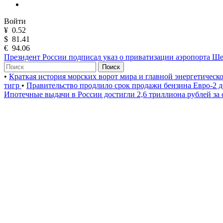
Войти
¥
0.52
$
81.41
€
94.06
Президент России подписал указ о приватизации аэропорта Ш
Поиск
•
Краткая история морских ворот мира и главной энергетическ
тигр
•
Правительство продлило срок продажи бензина Евро-2 д
Ипотечные выдачи в России достигли 2,6 триллиона рублей за