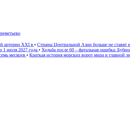
ереметьево
ой артерии XXI в
•
Страны Центральной Азии больше не ставят 
о 1 июля 2027 года
•
Ходьба после 60 – фатальная ошибка: Бубн
 семь месяцев
•
Краткая история морских ворот мира и главной э