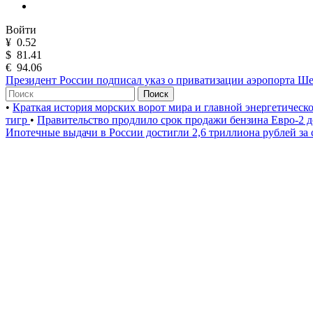
Войти
¥
0.52
$
81.41
€
94.06
Президент России подписал указ о приватизации аэропорта Ш
Поиск
•
Краткая история морских ворот мира и главной энергетическ
тигр
•
Правительство продлило срок продажи бензина Евро-2 д
Ипотечные выдачи в России достигли 2,6 триллиона рублей за