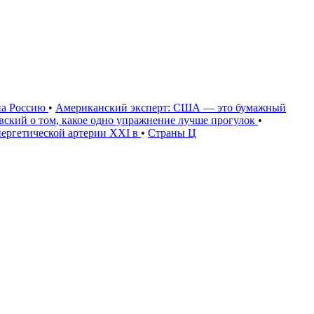
на Россию
•
Американский эксперт: США — это бумажный
овский о том, какое одно упражнение лучше прогулок
•
нергетической артерии XXI в
•
Страны Ц