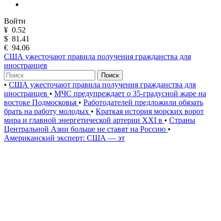
Войти
¥
0.52
$
81.41
€
94.06
США ужесточают правила получения гражданства для
иностранцев
Поиск
•
США ужесточают правила получения гражданства для
иностранцев
•
МЧС предупреждает о 35-градусной жаре на
востоке Подмосковья
•
Работодателей предложили обязать
брать на работу молодых
•
Краткая история морских ворот
мира и главной энергетической артерии XXI в
•
Страны
Центральной Азии больше не ставят на Россию
•
Американский эксперт: США — эт