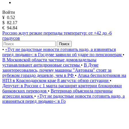
Войти
¥
0.52
$
82.17
€
94.84
Россию ждут резкие перепады температур: от +42 до -6
градусов
Поиск
•
«Тут не радостные новости готовить надо, а извиняться
перед людьми»: в Госдуме заявили об ударе по пенсионерам
•
В Московской области частные домовладельцы
устанавливают антидроновые системы
•
В Думе
заинтересовались, почему машины "Автоваза" стоят за
рубежом гораздо дешевле, чем в РФ
•
Атака беспилотников на
НПЗ в Краснодарском крае 8 августа: обзор ситуации
•
Депутат: в России с 1 марта расширят критерии блокировки
банковских переводов
•
Ветеринар объяснила причины
агрессии кошек
•
«Тут не радостные новости готовить надо, а
извиняться перед людьми»: в Го