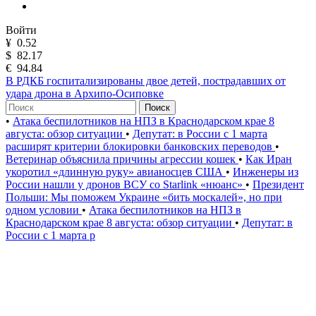
Войти
¥
0.52
$
82.17
€
94.84
В РДКБ госпитализированы двое детей, пострадавших от
удара дрона в Архипо-Осиповке
Поиск
•
Атака беспилотников на НПЗ в Краснодарском крае 8
августа: обзор ситуации
•
Депутат: в России с 1 марта
расширят критерии блокировки банковских переводов
•
Ветеринар объяснила причины агрессии кошек
•
Как Иран
укоротил «длинную руку» авианосцев США
•
Инженеры из
России нашли у дронов ВСУ со Starlink «нюанс»
•
Президент
Польши: Мы поможем Украине «бить москалей», но при
одном условии
•
Атака беспилотников на НПЗ в
Краснодарском крае 8 августа: обзор ситуации
•
Депутат: в
России с 1 марта р