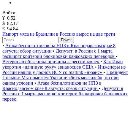
Войти
¥
0.52
$
82.17
€
94.84
Импорт мяса из Бразилии в Россию вырос на две трети
Поиск
•
Атака беспилотников на НПЗ в Краснодарском крае 8
августа: обзор ситуации
•
Депутат: в России с 1 марта
расширят критерии блокировки банковских переводов
•
Ветеринар объяснила причины агрессии кошек
•
Как Иран
укоротил «длинную руку» авианосцев США
•
Инженеры из
России нашли у дронов ВСУ со Starlink «нюанс»
•
Президент
Польши: Мы поможем Украине «бить москалей», но при
одном условии
•
Атака беспилотников на НПЗ в
Краснодарском крае 8 августа: обзор ситуации
•
Депутат: в
России с 1 марта расширят критерии блокировки банковских
перево