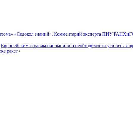
сатома» «Ледокол знаний». Комментарий эксперта ПИУ РАНХиГ
Европейским странам напомнили о необходимости усилить за
тке ракет
•