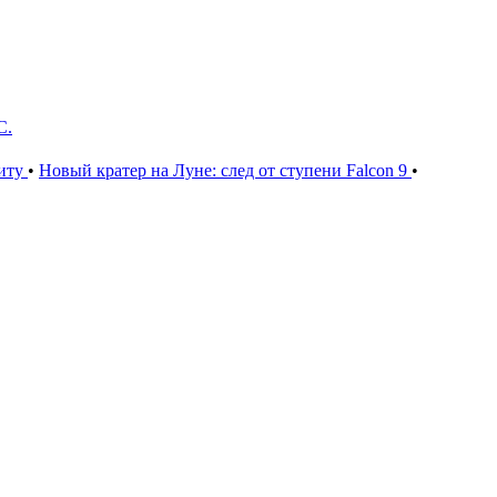
С.
щиту
•
Новый кратер на Луне: след от ступени Falcon 9
•