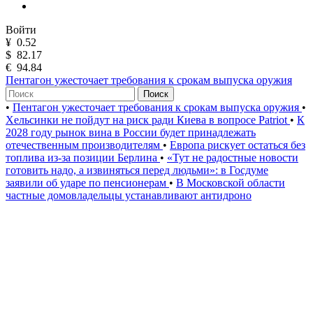
Войти
¥
0.52
$
82.17
€
94.84
Пентагон ужесточает требования к срокам выпуска оружия
Поиск
•
Пентагон ужесточает требования к срокам выпуска оружия
•
Хельсинки не пойдут на риск ради Киева в вопросе Patriot
•
К
2028 году рынок вина в России будет принадлежать
отечественным производителям
•
Европа рискует остаться без
топлива из-за позиции Берлина
•
«Тут не радостные новости
готовить надо, а извиняться перед людьми»: в Госдуме
заявили об ударе по пенсионерам
•
В Московской области
частные домовладельцы устанавливают антидроно