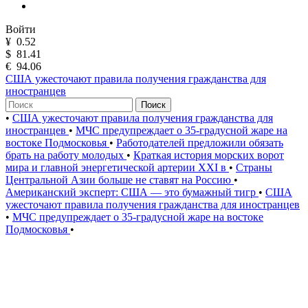
Войти
¥
0.52
$
81.41
€
94.06
США ужесточают правила получения гражданства для
иностранцев
Поиск
•
США ужесточают правила получения гражданства для
иностранцев
•
МЧС предупреждает о 35-градусной жаре на
востоке Подмосковья
•
Работодателей предложили обязать
брать на работу молодых
•
Краткая история морских ворот
мира и главной энергетической артерии XXI в
•
Страны
Центральной Азии больше не ставят на Россию
•
Американский эксперт: США — это бумажный тигр
•
США
ужесточают правила получения гражданства для иностранцев
•
МЧС предупреждает о 35-градусной жаре на востоке
Подмосковья
•