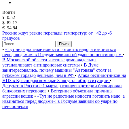
Войти
¥
0.52
$
82.17
€
94.84
Россию ждут резкие перепады температур: от +42 до -6
градусов
Поиск
•
«Тут не радостные новости готовить надо, а извиняться
перед людьми»: в Госдуме заявили об ударе по пенсионерам
•
В Московской области частные домовладельцы
устанавливают антидроновые системы
•
В Думе
заинтересовались, почему машины "Автоваза" стоят за
рубежом гораздо дешевле, чем в РФ
•
Атака беспилотников на
НПЗ в Краснодарском крае 8 августа: обзор ситуации
•
Депутат: в России с 1 марта расширят критерии блокировки
банковских переводов
•
Ветеринар объяснила причины
агрессии кошек
•
«Тут не радостные новости готовить надо, а
извиняться перед людьми»: в Госдуме заявили об ударе по
пенсионерам