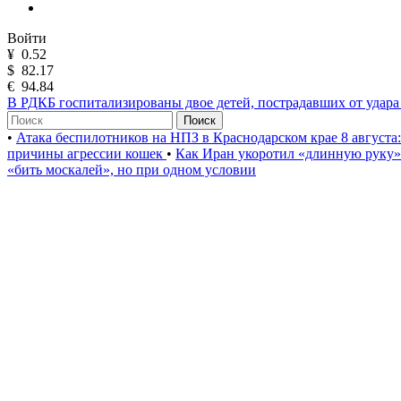
Войти
¥
0.52
$
82.17
€
94.84
В РДКБ госпитализированы двое детей, пострадавших от удар
Поиск
•
Атака беспилотников на НПЗ в Краснодарском крае 8 августа
причины агрессии кошек
•
Как Иран укоротил «длинную руку
«бить москалей», но при одном условии