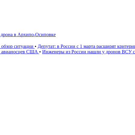
а дрона в Архипо-Осиповке
: обзор ситуации
•
Депутат: в России с 1 марта расширят критер
» авианосцев США
•
Инженеры из России нашли у дронов ВСУ со