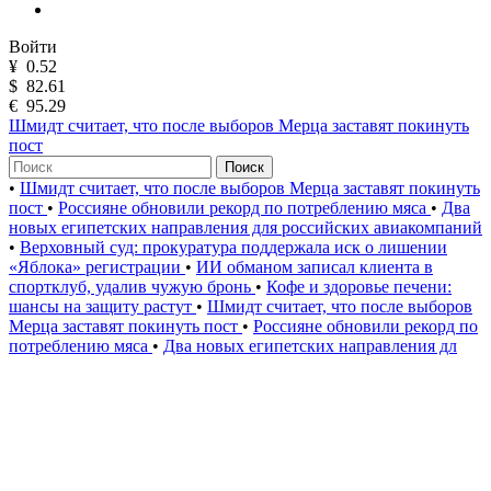
Войти
¥
0.52
$
82.61
€
95.29
Шмидт считает, что после выборов Мерца заставят покинуть
пост
Поиск
•
Шмидт считает, что после выборов Мерца заставят покинуть
пост
•
Россияне обновили рекорд по потреблению мяса
•
Два
новых египетских направления для российских авиакомпаний
•
Верховный суд: прокуратура поддержала иск о лишении
«Яблока» регистрации
•
ИИ обманом записал клиента в
спортклуб, удалив чужую бронь
•
Кофе и здоровье печени:
шансы на защиту растут
•
Шмидт считает, что после выборов
Мерца заставят покинуть пост
•
Россияне обновили рекорд по
потреблению мяса
•
Два новых египетских направления дл