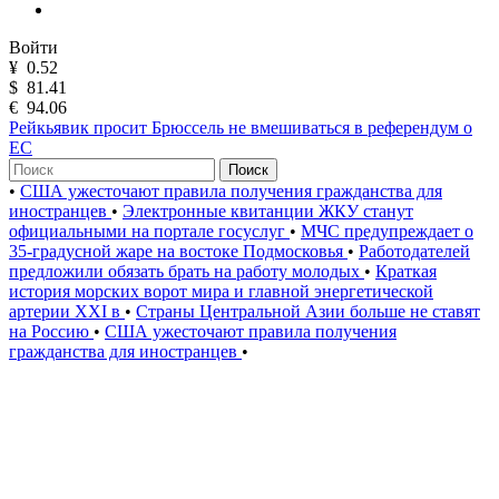
Войти
¥
0.52
$
81.41
€
94.06
Рейкьявик просит Брюссель не вмешиваться в референдум о
ЕС
Поиск
•
США ужесточают правила получения гражданства для
иностранцев
•
Электронные квитанции ЖКУ станут
официальными на портале госуслуг
•
МЧС предупреждает о
35-градусной жаре на востоке Подмосковья
•
Работодателей
предложили обязать брать на работу молодых
•
Краткая
история морских ворот мира и главной энергетической
артерии XXI в
•
Страны Центральной Азии больше не ставят
на Россию
•
США ужесточают правила получения
гражданства для иностранцев
•