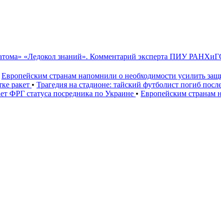
сатома» «Ледокол знаний». Комментарий эксперта ПИУ РАНХиГ
Европейским странам напомнили о необходимости усилить за
тке ракет
•
Трагедия на стадионе: тайский футболист погиб посл
ет ФРГ статуса посредника по Украине
•
Европейским странам н