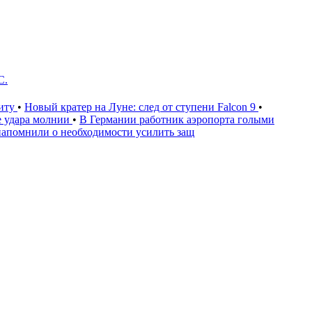
С.
щиту
•
Новый кратер на Луне: след от ступени Falcon 9
•
е удара молнии
•
В Германии работник аэропорта голыми
апомнили о необходимости усилить защ