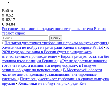
Войти
¥
0.52
$
82.17
€
94.84
Россияне экономят на отдыхе: пятизвездочные отели Египта
теряют спрос
Поиск
•
Пентагон ужесточает требования к срокам выпуска оружия
•
Хельсинки не пойдут на риск ради Киева в вопросе Patriot
•
К
2028 году рынок вина в России будет принадлежать
отечественным производителям
•
Европа рискует остаться без
топлива из-за позиции Берлина
•
«Тут не радостные новости
готовить надо, а извиняться перед людьми»: в Госдуме
заявили об ударе по пенсионерам
•
В Московской области
частные домовладельцы устанавливают антидроновые
системы
•
Пентагон ужесточает требования к срокам выпуска
оружия
•
Хельсинки не пойдут на риск ради Кие