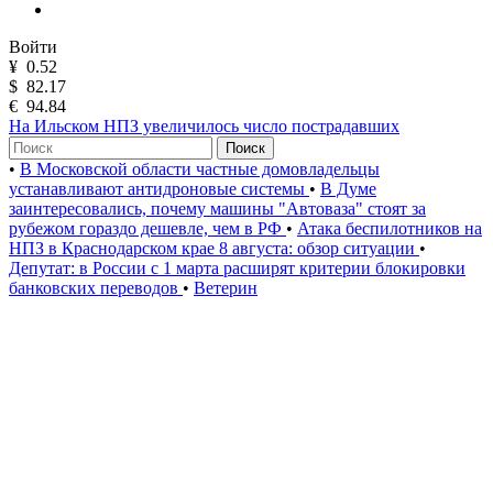
Войти
¥
0.52
$
82.17
€
94.84
На Ильском НПЗ увеличилось число пострадавших
Поиск
•
В Московской области частные домовладельцы
устанавливают антидроновые системы
•
В Думе
заинтересовались, почему машины "Автоваза" стоят за
рубежом гораздо дешевле, чем в РФ
•
Атака беспилотников на
НПЗ в Краснодарском крае 8 августа: обзор ситуации
•
Депутат: в России с 1 марта расширят критерии блокировки
банковских переводов
•
Ветерин