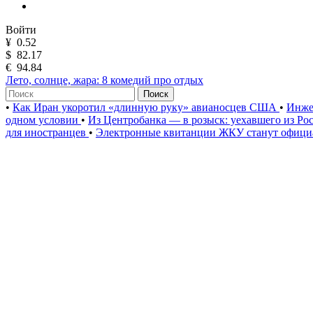
Войти
¥
0.52
$
82.17
€
94.84
Лето, солнце, жара: 8 комедий про отдых
Поиск
•
Как Иран укоротил «длинную руку» авианосцев США
•
Инже
одном условии
•
Из Центробанка — в розыск: уехавшего из Ро
для иностранцев
•
Электронные квитанции ЖКУ станут официа