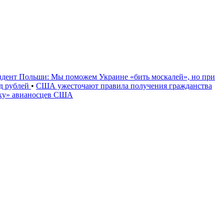
идент Польши: Мы поможем Украине «бить москалей», но при
рд рублей
•
США ужесточают правила получения гражданства
уку» авианосцев США