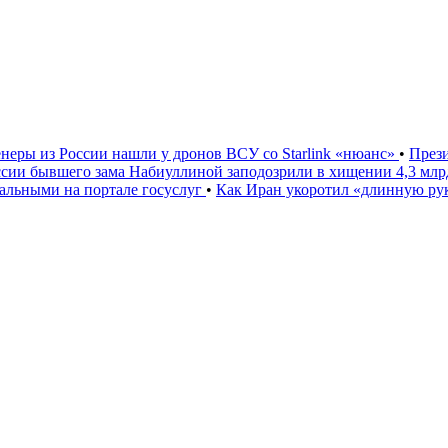
неры из России нашли у дронов ВСУ со Starlink «нюанс»
•
През
ссии бывшего зама Набиуллиной заподозрили в хищении 4,3 мл
льными на портале госуслуг
•
Как Иран укоротил «длинную р