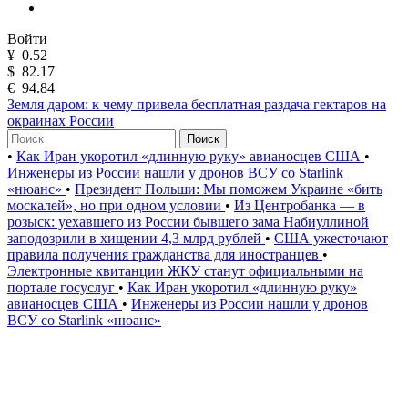
Войти
¥
0.52
$
82.17
€
94.84
Земля даром: к чему привела бесплатная раздача гектаров на
окраинах России
Поиск
•
Как Иран укоротил «длинную руку» авианосцев США
•
Инженеры из России нашли у дронов ВСУ со Starlink
«нюанс»
•
Президент Польши: Мы поможем Украине «бить
москалей», но при одном условии
•
Из Центробанка — в
розыск: уехавшего из России бывшего зама Набиуллиной
заподозрили в хищении 4,3 млрд рублей
•
США ужесточают
правила получения гражданства для иностранцев
•
Электронные квитанции ЖКУ станут официальными на
портале госуслуг
•
Как Иран укоротил «длинную руку»
авианосцев США
•
Инженеры из России нашли у дронов
ВСУ со Starlink «нюанс»