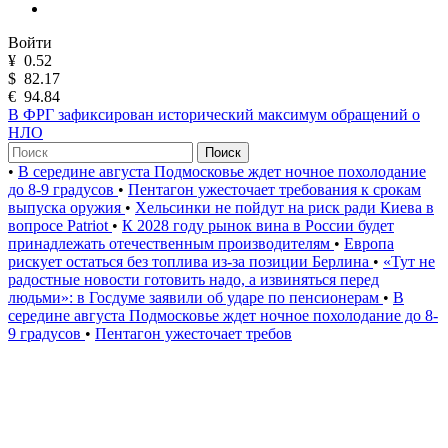
Войти
¥
0.52
$
82.17
€
94.84
В ФРГ зафиксирован исторический максимум обращений о
НЛО
Поиск
•
В середине августа Подмосковье ждет ночное похолодание
до 8-9 градусов
•
Пентагон ужесточает требования к срокам
выпуска оружия
•
Хельсинки не пойдут на риск ради Киева в
вопросе Patriot
•
К 2028 году рынок вина в России будет
принадлежать отечественным производителям
•
Европа
рискует остаться без топлива из-за позиции Берлина
•
«Тут не
радостные новости готовить надо, а извиняться перед
людьми»: в Госдуме заявили об ударе по пенсионерам
•
В
середине августа Подмосковье ждет ночное похолодание до 8-
9 градусов
•
Пентагон ужесточает требов