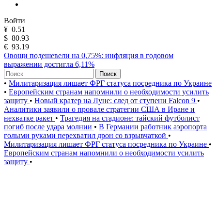
Войти
¥
0.51
$
80.93
€
93.19
Овощи подешевели на 0,75%: инфляция в годовом
выражении достигла 6,11%
Поиск
•
Милитаризация лишает ФРГ статуса посредника по Украине
•
Европейским странам напомнили о необходимости усилить
защиту
•
Новый кратер на Луне: след от ступени Falcon 9
•
Аналитики заявили о провале стратегии США в Иране и
нехватке ракет
•
Трагедия на стадионе: тайский футболист
погиб после удара молнии
•
В Германии работник аэропорта
голыми руками перехватил дрон со взрывчаткой
•
Милитаризация лишает ФРГ статуса посредника по Украине
•
Европейским странам напомнили о необходимости усилить
защиту
•