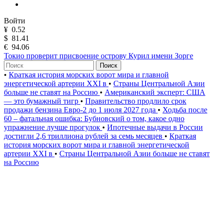
Войти
¥
0.52
$
81.41
€
94.06
Токио проверит присвоение острову Курил имени Зорге
Поиск
•
Краткая история морских ворот мира и главной
энергетической артерии XXI в
•
Страны Центральной Азии
больше не ставят на Россию
•
Американский эксперт: США
— это бумажный тигр
•
Правительство продлило срок
продажи бензина Евро-2 до 1 июля 2027 года
•
Ходьба после
60 – фатальная ошибка: Бубновский о том, какое одно
упражнение лучше прогулок
•
Ипотечные выдачи в России
достигли 2,6 триллиона рублей за семь месяцев
•
Краткая
история морских ворот мира и главной энергетической
артерии XXI в
•
Страны Центральной Азии больше не ставят
на Россию