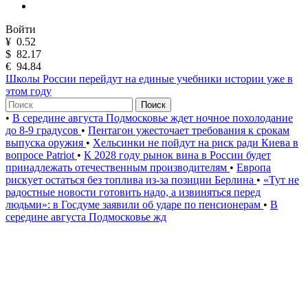
Войти
¥
0.52
$
82.17
€
94.84
Школы России перейдут на единые учебники истории уже в
этом году
Поиск
•
В середине августа Подмосковье ждет ночное похолодание
до 8-9 градусов
•
Пентагон ужесточает требования к срокам
выпуска оружия
•
Хельсинки не пойдут на риск ради Киева в
вопросе Patriot
•
К 2028 году рынок вина в России будет
принадлежать отечественным производителям
•
Европа
рискует остаться без топлива из-за позиции Берлина
•
«Тут не
радостные новости готовить надо, а извиняться перед
людьми»: в Госдуме заявили об ударе по пенсионерам
•
В
середине августа Подмосковье жд