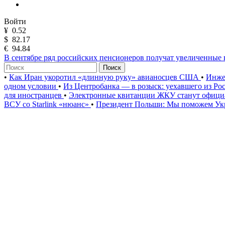
Войти
¥
0.52
$
82.17
€
94.84
В сентябре ряд российских пенсионеров получат увеличенные
Поиск
•
Как Иран укоротил «длинную руку» авианосцев США
•
Инже
одном условии
•
Из Центробанка — в розыск: уехавшего из Ро
для иностранцев
•
Электронные квитанции ЖКУ станут официа
ВСУ со Starlink «нюанс»
•
Президент Польши: Мы поможем Укр