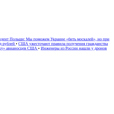
идент Польши: Мы поможем Украине «бить москалей», но при
рд рублей
•
США ужесточают правила получения гражданства
уку» авианосцев США
•
Инженеры из России нашли у дронов