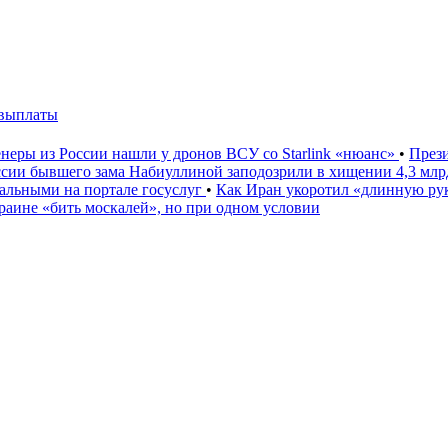
 выплаты
неры из России нашли у дронов ВСУ со Starlink «нюанс»
•
През
ссии бывшего зама Набиуллиной заподозрили в хищении 4,3 мл
льными на портале госуслуг
•
Как Иран укоротил «длинную р
аине «бить москалей», но при одном условии