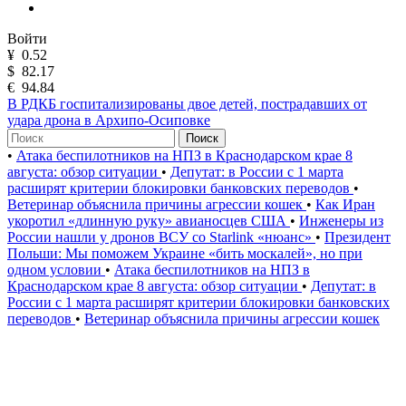
Войти
¥
0.52
$
82.17
€
94.84
В РДКБ госпитализированы двое детей, пострадавших от
удара дрона в Архипо-Осиповке
Поиск
•
Атака беспилотников на НПЗ в Краснодарском крае 8
августа: обзор ситуации
•
Депутат: в России с 1 марта
расширят критерии блокировки банковских переводов
•
Ветеринар объяснила причины агрессии кошек
•
Как Иран
укоротил «длинную руку» авианосцев США
•
Инженеры из
России нашли у дронов ВСУ со Starlink «нюанс»
•
Президент
Польши: Мы поможем Украине «бить москалей», но при
одном условии
•
Атака беспилотников на НПЗ в
Краснодарском крае 8 августа: обзор ситуации
•
Депутат: в
России с 1 марта расширят критерии блокировки банковских
переводов
•
Ветеринар объяснила причины агрессии кошек