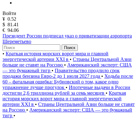
Войти
¥
0.52
$
81.41
€
94.06
Президент России подписал указ о приватизации аэропорта
Шереметьево
Поиск
•
Краткая история морских ворот мира и главной
энергетической артерии XXI в
•
Страны Центральной Азии
больше не ставят на Россию
•
Американский эксперт: США
— это бумажный тигр
•
Правительство продлило срок
продажи бензина Евро-2 до 1 июля 2027 года
•
Ходьба после
60 – фатальная ошибка: Бубновский о том, какое одно
упражнение лучше прогулок
•
Ипотечные выдачи в России
достигли 2,6 триллиона рублей за семь месяцев
•
Краткая
история морских ворот мира и главной энергетической
артерии XXI в
•
Страны Центральной Азии больше не ставят
на Россию
•
Американский эксперт: США — это бумажный
тигр
•