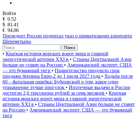
Войти
¥
0.52
$
81.41
€
94.06
Президент России подписал указ о приватизации аэропорта
Шереметьево
Поиск
•
Краткая история морских ворот мира и главной
энергетической артерии XXI в
•
Страны Центральной Азии
больше не ставят на Россию
•
Американский эксперт: США
— это бумажный тигр
•
Правительство продлило срок
продажи бензина Евро-2 до 1 июля 2027 года
•
Ходьба после
60 – фатальная ошибка: Бубновский о том, какое одно
упражнение лучше прогулок
•
Ипотечные выдачи в России
достигли 2,6 триллиона рублей за семь месяцев
•
Краткая
история морских ворот мира и главной энергетической
артерии XXI в
•
Страны Центральной Азии больше не ставят
на Россию
•
Американский эксперт: США — это бумажный
тигр