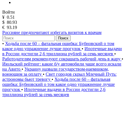
Войти
¥
0.51
$
80.93
€
93.19
Россияне предпочитают избегать визитов к врачам
Поиск
•
Ходьба после 60 – фатальная ошибка: Бубновский о том
какое одно упражнение лучше прогулок
•
Ипотечные выдачи
в России достигли 2,6 триллиона рублей за семь месяцев
•
Работодателям рекомендуют сокращать рабочий день в жару
•
Июльский рейтинг: какие б/у автомобили чаще всего искали
на Авито
•
Украину назвали государством-наемником,
воюющим за оплату
•
Свет городов скрыл Млечный Путь:
астрономы бьют тревогу
•
Ходьба после 60 – фатальная
ошибка: Бубновский о том какое одно упражнение лучше
прогулок
•
Ипотечные выдачи в России достигли 2,6
триллиона рублей за семь месяцев