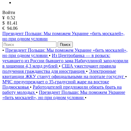
Войти
¥
0.52
$
81.41
€
94.06
Президент Польши: Мы поможем Украине «бить москалей»,
но при одном условии
Поиск
•
Президент Польши: Мы поможем Украине «бить москалей»,
но при одном условии
•
Из Центробанка — в розыск:
уехавшего из России бывшего зама Набиуллиной заподозрили
в хищении 4,3 млрд рублей
•
США ужесточают правила
получения гражданства для иностранцев
•
Электронные
квитанции ЖКУ станут официальными на портале госуслуг
•
МЧС предупреждает о 35-градусной жаре на востоке
Подмосковья
•
Работодателей предложили обязать брать на
работу молодых
•
Президент Польши: Мы поможем Украине
«бить москалей», но при одном условии
•