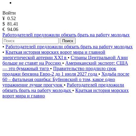
Войти
¥
0.52
$
81.41
€
94.06
Работодателей предложили обязать брать на работу молодых
Поиск
•
Работодателей предложили обязать брать на работу молодых
•
Краткая история морских ворот мира и главной
энергетической артерии XXI в
•
Страны Центральной Азии
больше не ставят на Россию
•
Американский эксперт: США
— это бумажный тигр
•
Правительство продлило срок
продажи бензина Евро-2 до 1 июля 2027 года
•
Ходьба после
60 – фатальная ошибка: Бубновский о том, какое одно
упражнение лучше прогулок
•
Работодателей предложили
обязать брать на работу молодых
•
Краткая история морских
ворот мира и главно