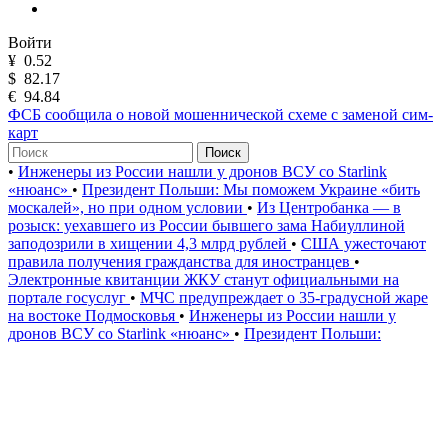
Войти
¥
0.52
$
82.17
€
94.84
ФСБ сообщила о новой мошеннической схеме с заменой сим-
карт
Поиск
•
Инженеры из России нашли у дронов ВСУ со Starlink
«нюанс»
•
Президент Польши: Мы поможем Украине «бить
москалей», но при одном условии
•
Из Центробанка — в
розыск: уехавшего из России бывшего зама Набиуллиной
заподозрили в хищении 4,3 млрд рублей
•
США ужесточают
правила получения гражданства для иностранцев
•
Электронные квитанции ЖКУ станут официальными на
портале госуслуг
•
МЧС предупреждает о 35-градусной жаре
на востоке Подмосковья
•
Инженеры из России нашли у
дронов ВСУ со Starlink «нюанс»
•
Президент Польши: