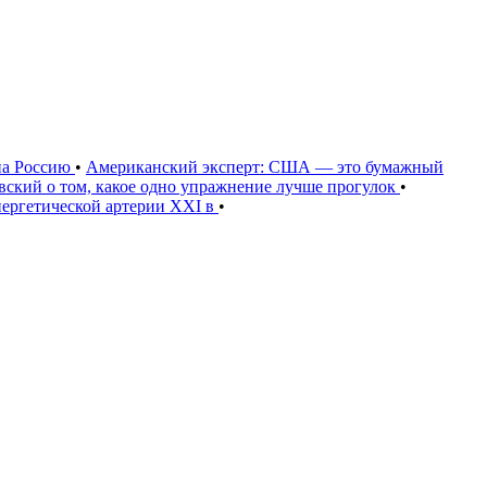
на Россию
•
Американский эксперт: США — это бумажный
овский о том, какое одно упражнение лучше прогулок
•
нергетической артерии XXI в
•