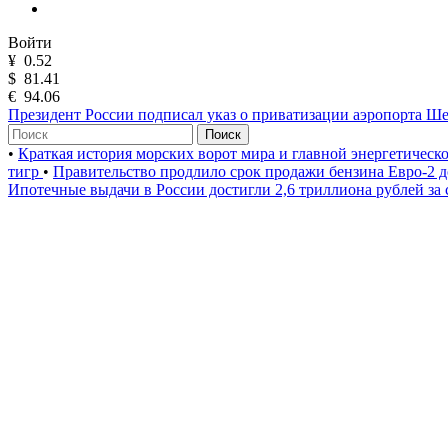
Войти
¥
0.52
$
81.41
€
94.06
Президент России подписал указ о приватизации аэропорта Ш
Поиск
•
Краткая история морских ворот мира и главной энергетическ
тигр
•
Правительство продлило срок продажи бензина Евро-2 д
Ипотечные выдачи в России достигли 2,6 триллиона рублей за