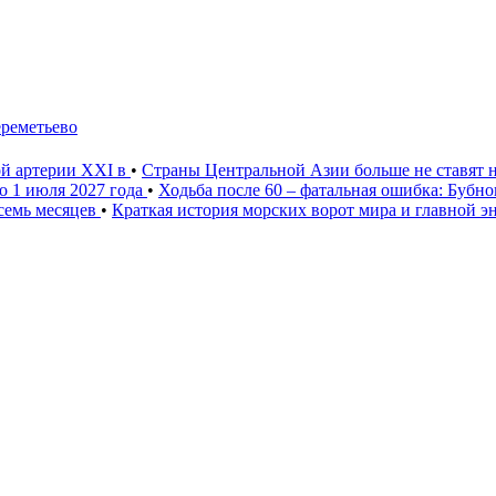
ереметьево
ой артерии XXI в
•
Страны Центральной Азии больше не ставят 
о 1 июля 2027 года
•
Ходьба после 60 – фатальная ошибка: Бубн
 семь месяцев
•
Краткая история морских ворот мира и главной э