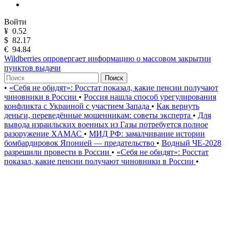
Войти
¥
0.52
$
82.17
€
94.84
Wildberries опровергает информацию о массовом закрытии
пунктов выдачи
Поиск
•
«Себя не обидят»: Росстат показал, какие пенсии получают
чиновники в России
•
Россия нашла способ урегулирования
конфликта с Украиной с участием Запада
•
Как вернуть
деньги, переведённые мошенникам: советы эксперта
•
Для
вывода израильских военных из Газы потребуется полное
разоружение ХАМАС
•
МИД РФ: замалчивание истории
бомбардировок Японией — предательство
•
Водный ЧЕ-2028
разрешили провести в России
•
«Себя не обидят»: Росстат
показал, какие пенсии получают чиновники в России
•