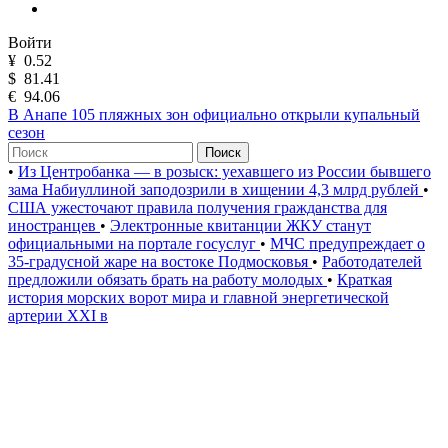
Войти
¥
0.52
$
81.41
€
94.06
В Анапе 105 пляжных зон официально открыли купальный
сезон
Поиск
•
Из Центробанка — в розыск: уехавшего из России бывшего
зама Набиуллиной заподозрили в хищении 4,3 млрд рублей
•
США ужесточают правила получения гражданства для
иностранцев
•
Электронные квитанции ЖКУ станут
официальными на портале госуслуг
•
МЧС предупреждает о
35-градусной жаре на востоке Подмосковья
•
Работодателей
предложили обязать брать на работу молодых
•
Краткая
история морских ворот мира и главной энергетической
артерии XXI в