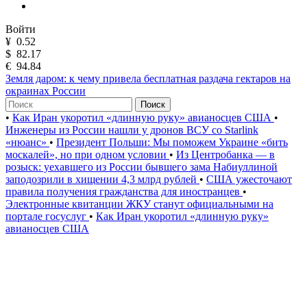
Войти
¥
0.52
$
82.17
€
94.84
Земля даром: к чему привела бесплатная раздача гектаров на
окраинах России
Поиск
•
Как Иран укоротил «длинную руку» авианосцев США
•
Инженеры из России нашли у дронов ВСУ со Starlink
«нюанс»
•
Президент Польши: Мы поможем Украине «бить
москалей», но при одном условии
•
Из Центробанка — в
розыск: уехавшего из России бывшего зама Набиуллиной
заподозрили в хищении 4,3 млрд рублей
•
США ужесточают
правила получения гражданства для иностранцев
•
Электронные квитанции ЖКУ станут официальными на
портале госуслуг
•
Как Иран укоротил «длинную руку»
авианосцев США