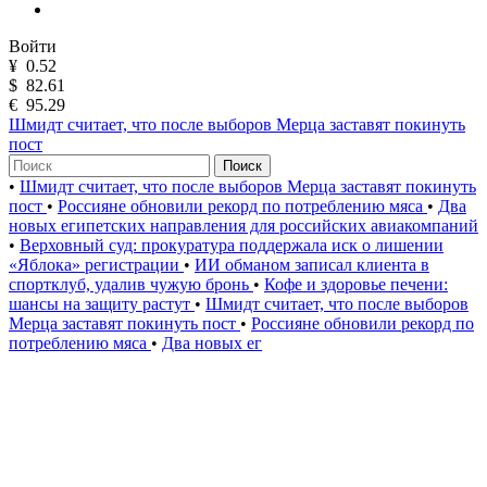
Войти
¥
0.52
$
82.61
€
95.29
Шмидт считает, что после выборов Мерца заставят покинуть
пост
Поиск
•
Шмидт считает, что после выборов Мерца заставят покинуть
пост
•
Россияне обновили рекорд по потреблению мяса
•
Два
новых египетских направления для российских авиакомпаний
•
Верховный суд: прокуратура поддержала иск о лишении
«Яблока» регистрации
•
ИИ обманом записал клиента в
спортклуб, удалив чужую бронь
•
Кофе и здоровье печени:
шансы на защиту растут
•
Шмидт считает, что после выборов
Мерца заставят покинуть пост
•
Россияне обновили рекорд по
потреблению мяса
•
Два новых ег