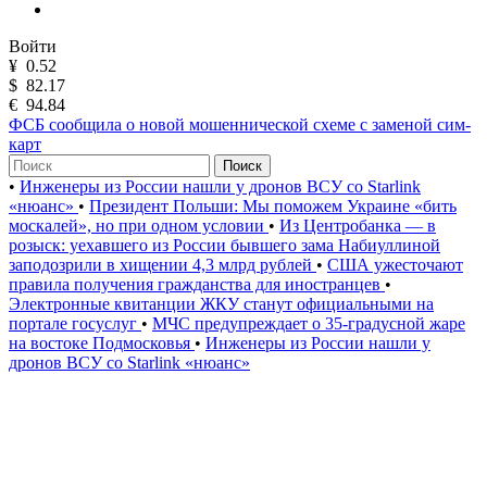
Войти
¥
0.52
$
82.17
€
94.84
ФСБ сообщила о новой мошеннической схеме с заменой сим-
карт
Поиск
•
Инженеры из России нашли у дронов ВСУ со Starlink
«нюанс»
•
Президент Польши: Мы поможем Украине «бить
москалей», но при одном условии
•
Из Центробанка — в
розыск: уехавшего из России бывшего зама Набиуллиной
заподозрили в хищении 4,3 млрд рублей
•
США ужесточают
правила получения гражданства для иностранцев
•
Электронные квитанции ЖКУ станут официальными на
портале госуслуг
•
МЧС предупреждает о 35-градусной жаре
на востоке Подмосковья
•
Инженеры из России нашли у
дронов ВСУ со Starlink «нюанс»