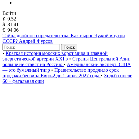
Войти
¥
0.52
$
81.41
€
94.06
Тайна двойного предательства. Как вырос Чужой внутри
СССР? Андрей Фурсов
Поиск
•
Краткая история морских ворот мира и главной
энергетической артерии XXI в
•
Страны Центральной Азии
больше не ставят на Россию
•
Американский эксперт: США
— это бумажный тигр
•
Правительство продлило срок
продажи бензина Евро-2 до 1 июля 2027 года
•
Ходьба после
60 – фатальная оши