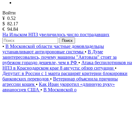
Войти
¥
0.52
$
82.17
€
94.84
На Ильском НПЗ увеличилось число пострадавших
Поиск
•
В Московской области частные домовладельцы
устанавливают антидроновые системы
•
В Думе
заинтересовались, почему машины "Автоваза" стоят за
рубежом гораздо дешевле, чем в РФ
•
Атака беспилотников на
НПЗ в Краснодарском крае 8 августа: обзор ситуации
•
Депутат: в России с 1 марта расширят критерии блокировки
банковских переводов
•
Ветеринар объяснила причины
агрессии кошек
•
Как Иран укоротил «длинную руку»
авианосцев США
•
В Московской о