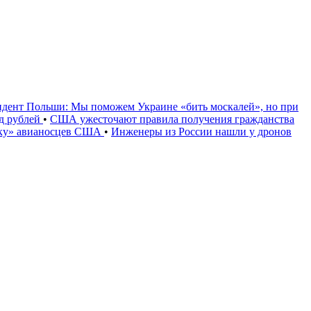
идент Польши: Мы поможем Украине «бить москалей», но при
рд рублей
•
США ужесточают правила получения гражданства
уку» авианосцев США
•
Инженеры из России нашли у дронов