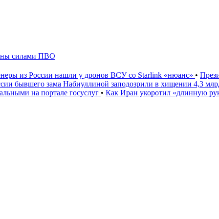
жены силами ПВО
неры из России нашли у дронов ВСУ со Starlink «нюанс»
•
През
ссии бывшего зама Набиуллиной заподозрили в хищении 4,3 мл
льными на портале госуслуг
•
Как Иран укоротил «длинную р