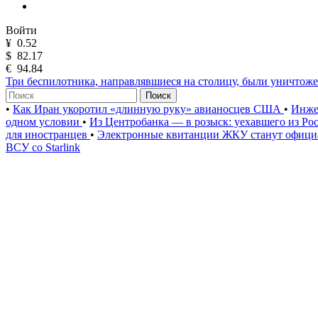
Войти
¥
0.52
$
82.17
€
94.84
Три беспилотника, направлявшиеся на столицу, были уничто
Поиск
•
Как Иран укоротил «длинную руку» авианосцев США
•
Инже
одном условии
•
Из Центробанка — в розыск: уехавшего из Ро
для иностранцев
•
Электронные квитанции ЖКУ станут официа
ВСУ со Starlink