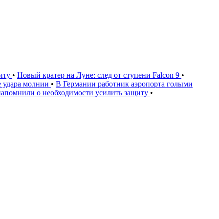
щиту
•
Новый кратер на Луне: след от ступени Falcon 9
•
е удара молнии
•
В Германии работник аэропорта голыми
напомнили о необходимости усилить защиту
•