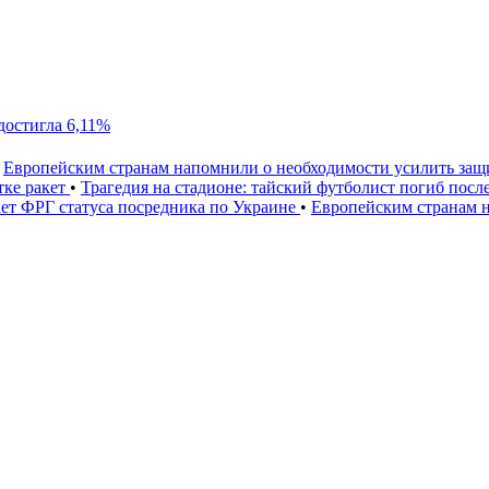
достигла 6,11%
Европейским странам напомнили о необходимости усилить за
тке ракет
•
Трагедия на стадионе: тайский футболист погиб посл
ет ФРГ статуса посредника по Украине
•
Европейским странам 