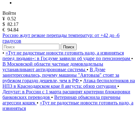
Войти
¥
0.52
$
82.17
€
94.84
Россию ждут резкие перепады температур: от +42 до -6
градусов
Поиск
•
«Тут не радостные новости готовить надо, а извиняться
перед людьми»: в Госдуме заявили об ударе по пенсионерам
•
В Московской области частные домовладельцы
устанавливают антидроновые системы
•
В Думе
заинтересовались, почему машины "Автоваза" стоят за
рубежом гораздо дешевле, чем в РФ
•
Атака беспилотников на
НПЗ в Краснодарском крае 8 августа: обзор ситуации
•
Депутат: в России с 1 марта расширят критерии блокировки
банковских переводов
•
Ветеринар объяснила причины
агрессии кошек
•
«Тут не радостные новости готовить надо, а
извиняться