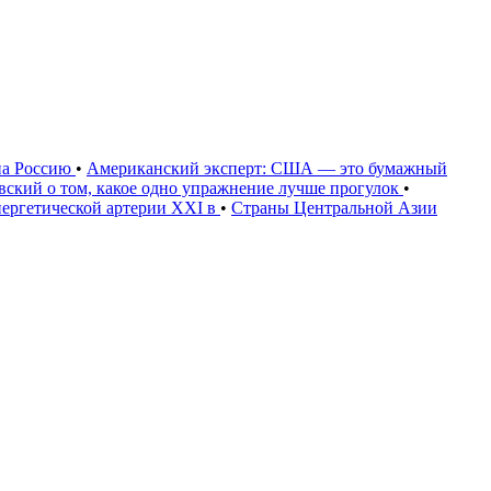
на Россию
•
Американский эксперт: США — это бумажный
овский о том, какое одно упражнение лучше прогулок
•
нергетической артерии XXI в
•
Страны Центральной Азии