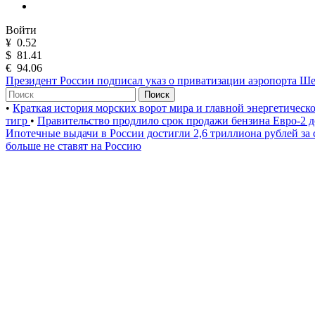
Войти
¥
0.52
$
81.41
€
94.06
Президент России подписал указ о приватизации аэропорта Ш
Поиск
•
Краткая история морских ворот мира и главной энергетическ
тигр
•
Правительство продлило срок продажи бензина Евро-2 д
Ипотечные выдачи в России достигли 2,6 триллиона рублей за
больше не ставят на Россию