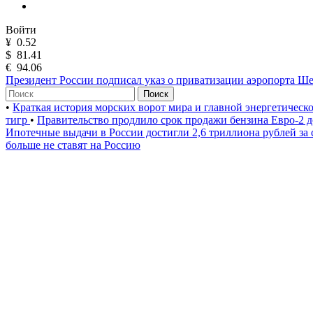
Войти
¥
0.52
$
81.41
€
94.06
Президент России подписал указ о приватизации аэропорта Ш
Поиск
•
Краткая история морских ворот мира и главной энергетическ
тигр
•
Правительство продлило срок продажи бензина Евро-2 д
Ипотечные выдачи в России достигли 2,6 триллиона рублей за
больше не ставят на Россию