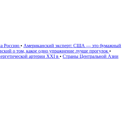
на Россию
•
Американский эксперт: США — это бумажный
овский о том, какое одно упражнение лучше прогулок
•
нергетической артерии XXI в
•
Страны Центральной Азии