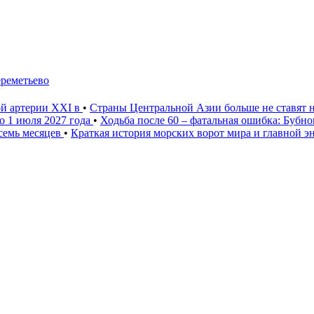
ереметьево
ой артерии XXI в
•
Страны Центральной Азии больше не ставят 
о 1 июля 2027 года
•
Ходьба после 60 – фатальная ошибка: Бубн
 семь месяцев
•
Краткая история морских ворот мира и главной э