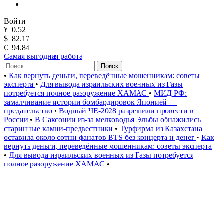
Войти
¥
0.52
$
82.17
€
94.84
Самая выгодная работа
Поиск
•
Как вернуть деньги, переведённые мошенникам: советы
эксперта
•
Для вывода израильских военных из Газы
потребуется полное разоружение ХАМАС
•
МИД РФ:
замалчивание истории бомбардировок Японией —
предательство
•
Водный ЧЕ-2028 разрешили провести в
России
•
В Саксонии из-за мелководья Эльбы обнажились
старинные камни-предвестники
•
Турфирма из Казахстана
оставила около сотни фанатов BTS без концерта и денег
•
Как
вернуть деньги, переведённые мошенникам: советы эксперта
•
Для вывода израильских военных из Газы потребуется
полное разоружение ХАМАС
•