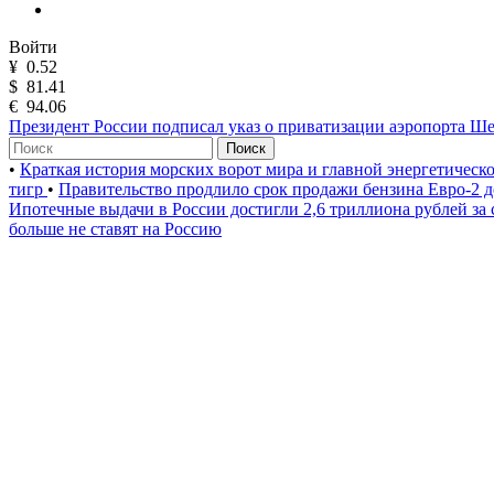
Войти
¥
0.52
$
81.41
€
94.06
Президент России подписал указ о приватизации аэропорта Ш
Поиск
•
Краткая история морских ворот мира и главной энергетическ
тигр
•
Правительство продлило срок продажи бензина Евро-2 д
Ипотечные выдачи в России достигли 2,6 триллиона рублей за
больше не ставят на Россию