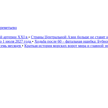
ереметьево
ой артерии XXI в
•
Страны Центральной Азии больше не ставят 
о 1 июля 2027 года
•
Ходьба после 60 – фатальная ошибка: Бубн
 семь месяцев
•
Краткая история морских ворот мира и главной э