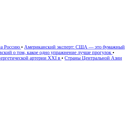
на Россию
•
Американский эксперт: США — это бумажный
овский о том, какое одно упражнение лучше прогулок
•
нергетической артерии XXI в
•
Страны Центральной Азии