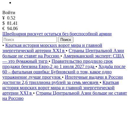
Войти
¥
0.52
$
81.41
€
94.06
Швейцария рискует остаться без боеспособной армии
Поиск
•
Краткая история морских ворот мира и главной
энергетической артерии XXI в
•
Страны Центральной Азии
больше не ставят на Россию
•
Американский эксперт: США
— это бумажный тигр
•
Правительство продлило срок
продажи бензина Евро-2 до 1 июля 2027 года
•
Ходьба после
60 – фатальная ошибка: Бубновский о том, какое одно
упражнение лучше прогулок
•
Ипотечные выдачи в России
достигли 2,6 триллиона рублей за семь месяцев
•
Краткая
история морских ворот мира и главной энергетической
артерии XXI в
•
Страны Центральной Азии больше не ставят
на Россию